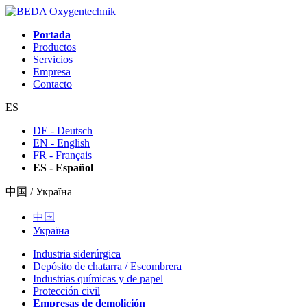
Portada
Productos
Servicios
Empresa
Contacto
ES
DE - Deutsch
EN - English
FR - Français
ES - Español
中国 / Україна
中国
Україна
Industria siderúrgica
Depósito de chatarra / Escombrera
Industrias químicas y de papel
Protección civil
Empresas de demolición