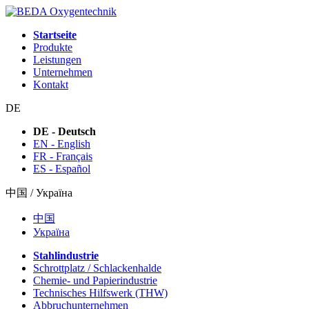
Startseite
Produkte
Leistungen
Unternehmen
Kontakt
DE
DE - Deutsch
EN - English
FR - Français
ES - Español
中国 / Україна
中国
Україна
Stahlindustrie
Schrottplatz / Schlackenhalde
Chemie- und Papierindustrie
Technisches Hilfswerk (THW)
Abbruchunternehmen