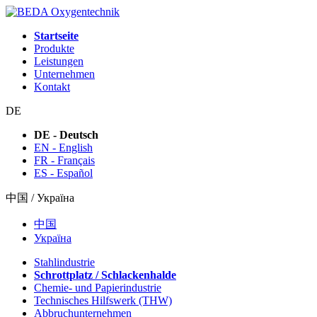
Startseite
Produkte
Leistungen
Unternehmen
Kontakt
DE
DE - Deutsch
EN - English
FR - Français
ES - Español
中国 / Україна
中国
Україна
Stahlindustrie
Schrottplatz / Schlackenhalde
Chemie- und Papierindustrie
Technisches Hilfswerk (THW)
Abbruchunternehmen