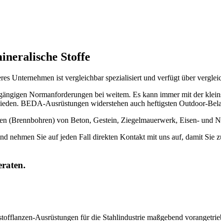
ineralische Stoffe
eres Unternehmen ist vergleichbar spezialisiert und verfügt über verg
gängigen Normanforderungen bei weitem. Es kann immer mit der kleinst
ieden. BEDA-Ausrüstungen widerstehen auch heftigsten Outdoor-Belast
Brennbohren) von Beton, Gestein, Ziegelmauerwerk, Eisen- und Nic
k und nehmen Sie auf jeden Fall direkten Kontakt mit uns auf, damit Si
eraten.
fflanzen-Ausrüstungen für die Stahlindustrie maßgebend vorangetrieb