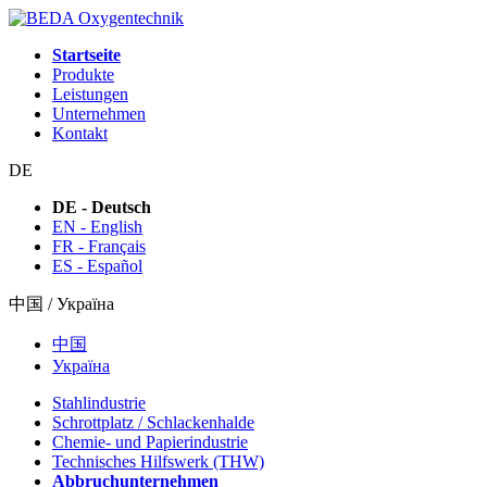
Startseite
Produkte
Leistungen
Unternehmen
Kontakt
DE
DE - Deutsch
EN - English
FR - Français
ES - Español
中国 / Україна
中国
Україна
Stahlindustrie
Schrottplatz / Schlackenhalde
Chemie- und Papierindustrie
Technisches Hilfswerk (THW)
Abbruchunternehmen